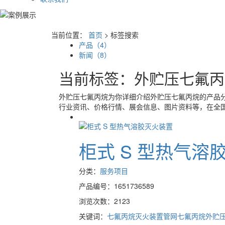
当前位置：
首页
> 标签搜索
产品（4）
新闻（8）
当前标签：
外贮压七氟丙
外贮压七氟丙烷
为你详细介绍
外贮压七氟丙烷
的产品分
行业资讯、价格行情、展会信息、图片资料等，在全国
柜式 S 型热气溶
分类：
服务项目
产品编号：1651736589
浏览次数：2123
关键词：
七氟丙烷灭火装置
管网七氟丙烷
外贮