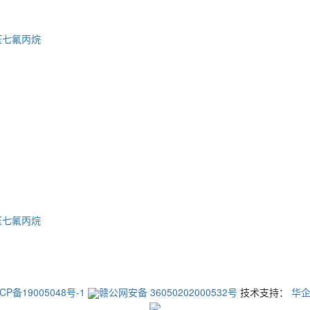
压七氟丙烷
压七氟丙烷
CP备19005048号-1
赣公网安备 36050202000532号
技术支持：
华